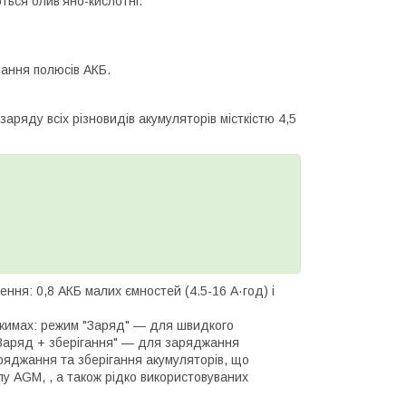
ться олив'яно-кислотні.
нання полюсів АКБ.
аряду всіх різновидів акумуляторів місткістю 4,5
ння: 0,8 АКБ малих ємностей (4.5-16 А·год) і
ежимах: режим "Заряд" — для швидкого
Заряд + зберігання" — для заряджання
яджання та зберігання акумуляторів, що
у AGM, , а також рідко використовуваних