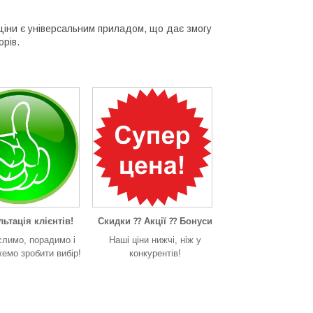
 ціни є універсальним приладом, що дає змогу
рів.
ьтація клієнтів!
Скидки ⁇ Акції ⁇ Бонуси
слимо, порадимо і
Наші ціни нижчі, ніж у
емо зробити вибір!
конкурентів!