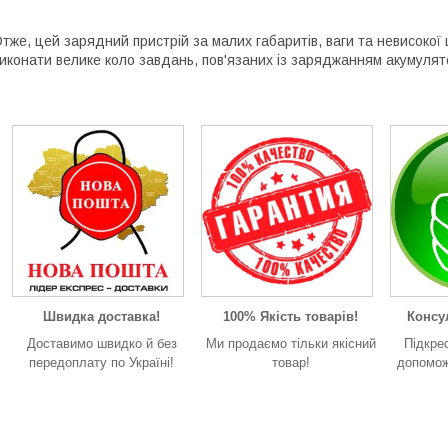
тже, цей зарядний пристрій за малих габаритів, ваги та невисокої
иконати велике коло завдань, пов'язаних із заряджанням акумулято
Швидка доставка!
100% Якість товарів!
Консул
Доставимо швидко й без
Ми продаємо тільки якісний
Підкре
передоплату по Україні!
товар!
допомож