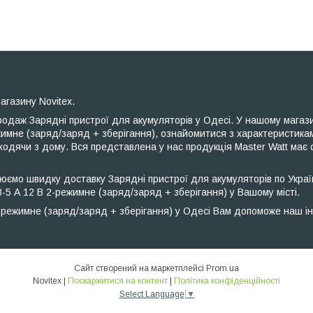
агазину Novitex.
одаж Зарядні пристрої для акумуляторів у Одесі. У нашому магази
ежимне (заряд/заряд + зберігання), ознайомитися з характеристик
одячи з дому. Вся представлена ​​у нас продукція Master Watt має
ємо швидку доставку Зарядні пристрої для акумуляторів по Україн
-5 А 12 В 2-режимне (заряд/заряд + зберігання) у Вашому місті.
-режимне (заряд/заряд + зберігання) у Одесі Вам допоможе наш ін
Сайт створений на маркетплейсі
Prom.ua
Novitex |
Поскаржитися на контент
|
Політика конфіденційності
Select Language
▼