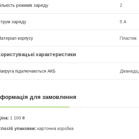
ількість режимів заряду
2
трум заряду
5 А
атеріал корпусу
Пластик
Користувацькі характеристики
апруга підключаються АКБ
Дванадц
нформація для замовлення
іна:
1 100 ₴
посіб упаковки:
картонна коробка