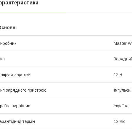
арактеристики
Основні
иробник
Master W
ип
Зарядни
апруга зарядки
12 В
ип зарядного пристрою
Імпульсні
раїна виробник
Україна
арантійний термін
12 міс