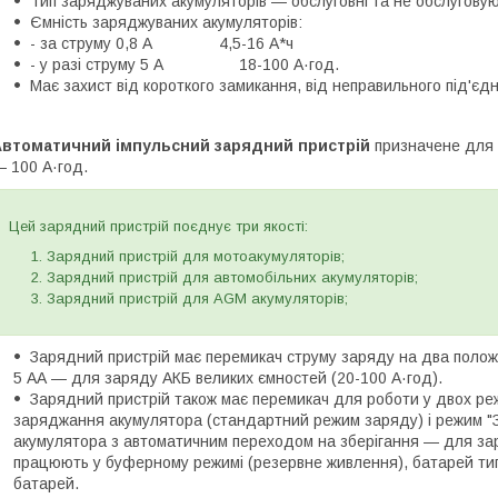
Тип заряджуваних акумуляторів — обслуговні та не обслуговую
Ємність заряджуваних акумуляторів:
- за струму 0,8 А 4,5-16 А*ч
- у разі струму 5 А 18-100 А·год.
Має захист від короткого замикання, від неправильного під'єд
Автоматичний імпульсний зарядний пристрій
призначене для з
 100 А·год.
Цей зарядний пристрій поєднує три якості:
Зарядний пристрій для мотоакумуляторів;
Зарядний пристрій для автомобільних акумуляторів;
Зарядний пристрій для AGM акумуляторів;
Зарядний пристрій має перемикач струму заряду на два положе
5 АА — для заряду АКБ великих ємностей (20-100 А·год).
Зарядний пристрій також має перемикач для роботи у двох р
заряджання акумулятора (стандартний режим заряду) і режим "
акумулятора з автоматичним переходом на зберігання — для зар
працюють у буферному режимі (резервне живлення), батарей тип
батарей.