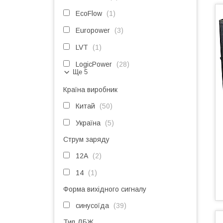
EcoFlow
1
Europower
3
LVT
1
LogicPower
28
Ще 5
Країна виробник
Китай
50
Україна
5
Струм заряду
12А
2
14
1
Форма вихідного сигналу
синусоїда
39
Тип ДБЖ