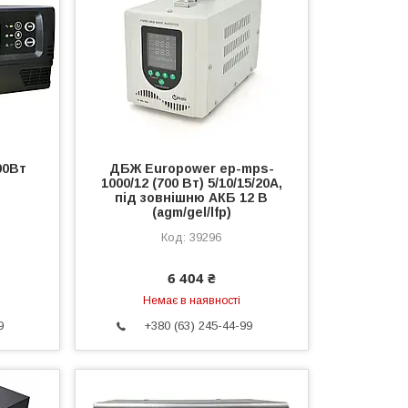
00Вт
ДБЖ Europower ep-mps-
1000/12 (700 Вт) 5/10/15/20А,
під зовнішню АКБ 12 В
(agm/gel/lfp)
39296
6 404 ₴
Немає в наявності
9
+380 (63) 245-44-99