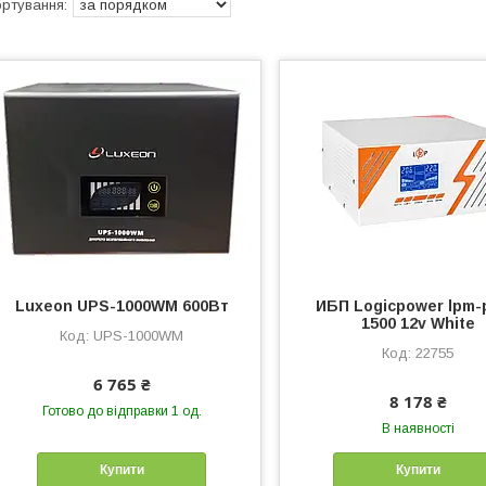
Luxeon UPS-1000WM 600Вт
ИБП Logicpower lpm-
1500 12v White
UPS-1000WM
22755
6 765 ₴
8 178 ₴
Готово до відправки 1 од.
В наявності
Купити
Купити