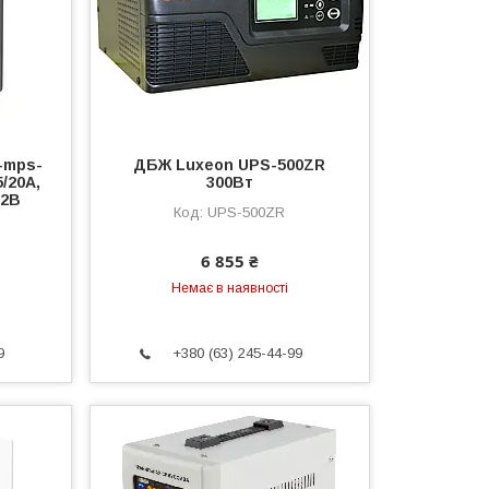
-mps-
ДБЖ Luxeon UPS-500ZR
5/20А,
300Вт
12В
UPS-500ZR
6 855 ₴
Немає в наявності
9
+380 (63) 245-44-99