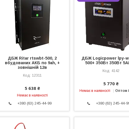
ДБЖ Ritar rtswbt-500, 2
ДБЖ Logicpower lpy-w
вбудованих АКБ по 9ah, +
500+ 350Вт 350Вт 5A
зовнішній 12в
4142
12311
5 770 ₴
5 638 ₴
Немає в наявності
Оптом і
Немає в наявності
+380 (63) 245-44-99
+380 (63) 245-44-9