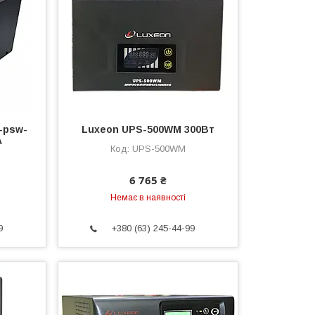
-psw-
Luxeon UPS-500WM 300Вт
A
UPS-500WM
6 765 ₴
Немає в наявності
9
+380 (63) 245-44-99