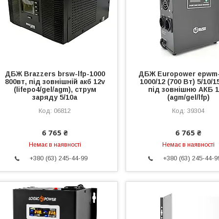
ДБЖ Brazzers brsw-lfp-1000
ДБЖ Europower epwm
800вт, під зовнішній акб 12v
1000/12 (700 Вт) 5/10/1
(lifepo4/gel/agm), струм
під зовнішню АКБ 
заряду 5/10a
(agm/gel/lfp)
06812
39304
6 765 ₴
6 765 ₴
Немає в наявності
Немає в наявності
+380 (63) 245-44-99
+380 (63) 245-44-9