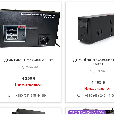
ДБЖ Вольт max-300 300Вт
ДБЖ Ritar rtsw-600nd1
360Вт
MAX 300
28948
4 250 ₴
4 465 ₴
Немає в наявності
Немає в наявності
+380 (63) 245-44-99
+380 (63) 245-44-9
ТВОЯ ЗНИЖКА 10%