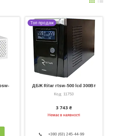
Топ продаж
psw-
ДБЖ Ritar rtsw-500 lcd 300Вт
11753
3 743 ₴
Немає в наявності
+380 (63) 245-44-99