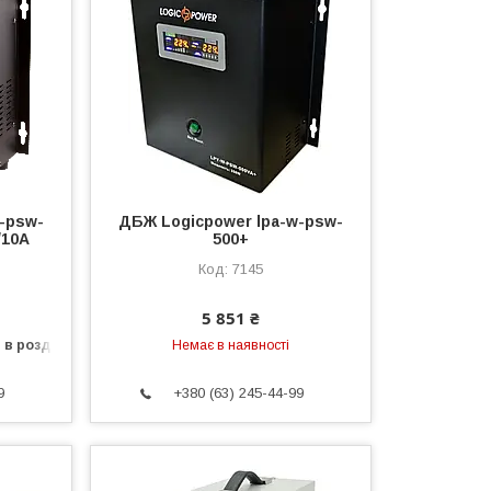
-psw-
ДБЖ Logicpower lpa-w-psw-
/10A
500+
7145
5 851 ₴
 в роздріб
Немає в наявності
9
+380 (63) 245-44-99