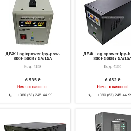
ДБЖ Logicpower lpy-psw-
ДБЖ Logicpower lpy-b
800+ 560Вт 5A/15A
800+ 560Вт 5A/15
4153
4150
6 535 ₴
6 652 ₴
Немає в наявності
Немає в наявності
+380 (63) 245-44-99
+380 (63) 245-44-9