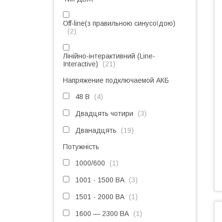
Off-line(з правильною синусоїдою)
2
Лінійно-інтерактивний (Line-
Interactive)
21
Напряжение подключаемой АКБ
48 В
4
Двадцять чотири
3
Дванадцять
19
Потужність
1000/600
1
1001 - 1500 ВА
3
1501 - 2000 ВА
1
1600 — 2300 ВА
1