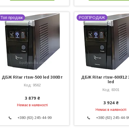
Топ продаж
РОЗПРОДАЖ
ДБЖ Ritar rtsw-500 led 300Вт
ДБЖ Ritar rtsw-600l12
led
9562
8301
3 879 ₴
3 924 ₴
Немає в наявності
Немає в наявності
+380 (63) 245-44-99
+380 (63) 245-44-9