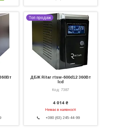
Топ продаж
 360Вт
ДБЖ Ritar rtsw-600d12 360Вт
lcd
7387
4 014 ₴
Немає в наявності
9
+380 (63) 245-44-99