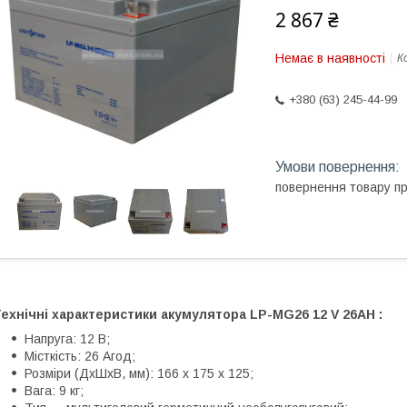
2 867 ₴
Немає в наявності
К
+380 (63) 245-44-99
повернення товару п
Технічні характеристики акумулятора
LP-MG26 12 V 26AH
:
Напруга: 12 В;
Місткість: 26 Aгод;
Розміри (ДхШхВ, мм): 166 x 175 x 125;
Вага: 9 кг;