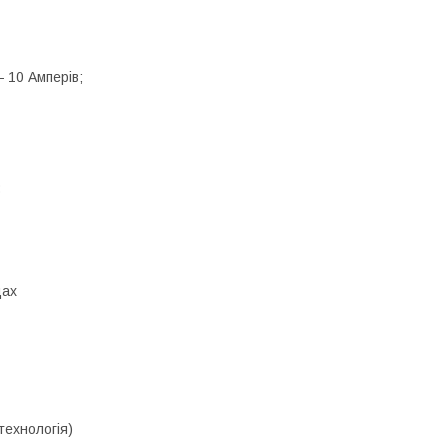
 10 Амперів;
:
дах
технологія)