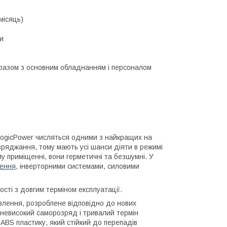
місяць)
и
 разом з основним обладнанням і персоналом
LogicPower числяться одними з найкращих на
зряджання, тому мають усі шанси діяти в режимі
у приміщенні, вони герметичні та безшумні. У
лення
, інверторними системами, силовими
сті з довгим терміном експлуатації.
влення, розроблене відповідно до нових
 невисокий саморозряд і тривалий термін
 ABS пластику, який стійкий до перепадів