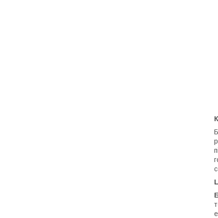
К
Б
р
п
г
с
т
е