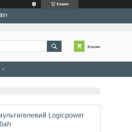
Кошик
ЙТ!
Кошик
мультигелевий Logicpower
26ah