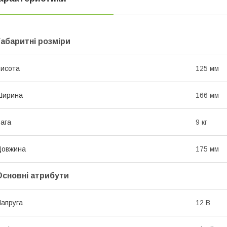
Габаритні розміри
исота
125 мм
Ширина
166 мм
ага
9 кг
Довжина
175 мм
Основні атрибути
апруга
12 В