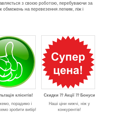
правляється з своєю роботою, перебуваючи за
к обмежень на перевезення легким, ліж і
ьтація клієнтів!
Скидки ⁇ Акції ⁇ Бонуси
жемо, порадимо і
Наші ціни нижчі, ніж у
емо зробити вибір!
конкурентів!