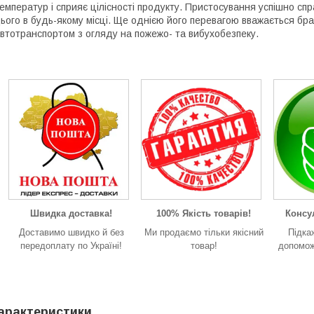
емператур і сприяє цілісності продукту. Пристосування успішно с
ього в будь-якому місці. Ще однією його перевагою вважається бра
втотранспортом з огляду на пожежо- та вибухобезпеку.
Швидка доставка!
100% Якість товарів!
Консул
Доставимо швидко й без
Ми продаємо тільки якісний
Підка
передоплату по Україні!
товар!
допомож
арактеристики