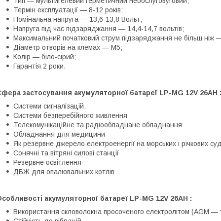
Тип — мультигелевий герметичний необслуговуговий;
Термін експлуатації — 8-12 років;
Номінальна напруга — 13,6-13,8 Вольт;
Напруга під час підзаряджання — 14,4-14,7 вольтів;
Максимальний початковий струм підзаряджання не більш ніж —
Діаметр отворів на клемах — M5;
Колір — біло-сірий;
Гарантія 2 роки.
Сфера застосування акумуляторної батареї LP-MG 12V 26AH 
Системи сигналізацій.
Системи безперебійного живлення
Телекомунікаційне та радіообладнане обладнання
Обладнання для медицини
Як резервне джерело електроенергії на морських і річкових су
Сонячні та вітряні силові станції
Резервне освітлення
ДБЖ для опалювальних котлів
собливості акумуляторної батареї LP-MG 12V 26AH :
Використання скловолокна просоченого електролітом (AGM — 