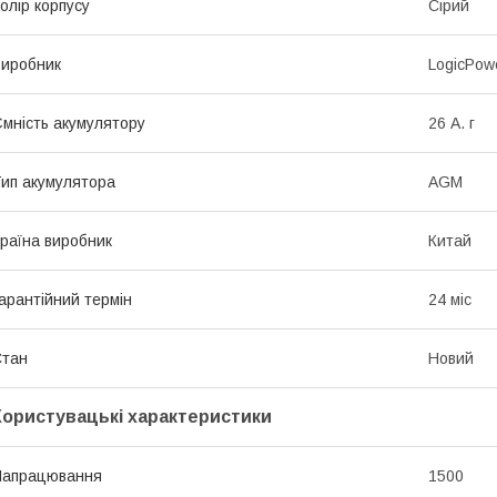
олір корпусу
Сірий
иробник
LogicPow
мність акумулятору
26 А. г
ип акумулятора
AGM
раїна виробник
Китай
арантійний термін
24 міс
Стан
Новий
Користувацькі характеристики
Напрацювання
1500