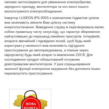
сміливо застосовувати для увімкнення електробритви,
зарядного приладу, вентилятора та хоч якого іншого
малопотужного електрообладнання.
Інвертор LUXEON IPS-300S є компактним ґаджетом цілком
має можливість змінити Вам цілісну систему
енергопостачання. Виведення струму в перетворювача являє
собою правильну чисту синусоїду, що гарантує збереження
найчутливіших до перешкод сімейних пристроїв. Інтерфейс
апарата звичайний і підсвідомо ясний, щоб будь-який
користувач у неємності мав можливість під'єднати
пристосування до автоприкурювача, а пізніше через
євророзетку будь-який апарат із живленням 220 В. Для
охолодження продукт облаштований потужним
довготривалим вентилятором. У разі спрацьовування
захисної функції електронне керування без допомоги інших
перезапустить пристосування.