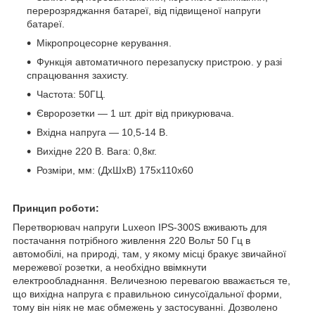
перерозряджання батареї, від підвищеної напруги
батареї.
Мікропроцесорне керування.
Функція автоматичного перезапуску пристрою. у разі
спрацювання захисту.
Частота: 50ГЦ.
Євророзетки — 1 шт. дріт від прикурювача.
Вхідна напруга — 10,5-14 В.
Вихідне 220 В. Вага: 0,8кг.
Розміри, мм: (ДхШхВ) 175х110х60
Принцип роботи:
Перетворювач напруги Luxeon IPS-300S вживають для
постачання потрібного живлення 220 Вольт 50 Гц в
автомобілі, на природі, там, у якому місці бракує звичайної
мережевої розетки, а необхідно ввімкнути
електрообладнання. Величезною перевагою вважається те,
що вихідна напруга є правильною синусоїдальної форми,
тому він ніяк не має обмежень у застосуванні. Дозволено