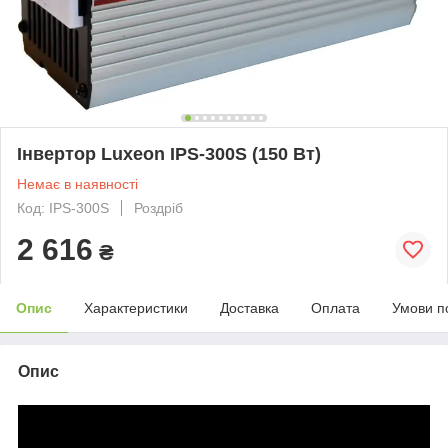
Інвертор Luxeon IPS-300S (150 Вт)
Немає в наявності
Код: IPS-300S
Роздріб
2 616
₴
Опис
Характеристики
Доставка
Оплата
Умови п
Опис