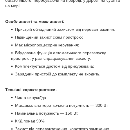
багато іншого, перебуваючи на природі, у дорозі, на суші та
на морі.
Особливості та можливості:
Пристрій обладнаний захистом від перевантаження;
Підвищений захист схем пристрою;
Має мікропроцесорне керування;
Вбудована функція автоматичного перезапуску
пристрою, у разі спрацьовування захисту;
Комплектується дротом від прикурювача;
Зарядний пристрій до комплекту не входить.
Технічні характеристики:
Чиста синусоїда.
Максимальна короткочасна потужність — 300 Вт.
Намінальна потужність — 150 Вт.
ККД понад 90%.
Захист від перевантаження, короткого замикання,