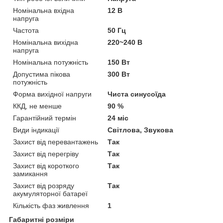
Номінальна вхідна
12 В
напруга
Частота
50 Гц
Номінальна вихідна
220~240 В
напруга
Номінальна потужність
150 Вт
Допустима пікова
300 Вт
потужність
Форма вихідної напруги
Чиста синусоїда
ККД, не менше
90 %
Гарантійний термін
24 міс
Види індикації
Світлова, Звукова
Захист від перевантажень
Так
Захист від перегріву
Так
Захист від короткого
Так
замикання
Захист від розряду
Так
акумуляторної батареї
Кількість фаз живлення
1
Габаритні розміри