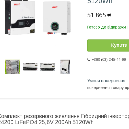
5120Wh
51 865 ₴
Готово до відправки
Купити
+380 (63) 245-44-99
повернення товару п
Комплект резервного живлення Гібридний інверто
24200 LiFePO4 25,6V 200Ah 5120Wh