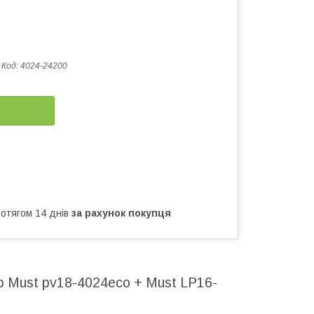
Код:
4024-24200
ротягом 14 днів
за рахунок покупця
р Must pv18-4024eco + Must LP16-