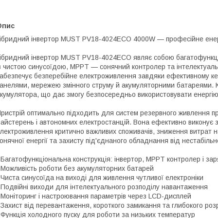
Опис
ібридний інвертор MUST PV18-4024ECO 4000W — професійне енерг
ібридний інвертор MUST PV18-4024ECO являє собою багатофункціон
з чистою синусоїдою, MPPT — сонячний контролер та інтелектуал
абезпечує безперебійне електроживлення завдяки ефективному ке
анелями, мережею змінного струму й акумуляторними батареями. 
кумулятора, що дає змогу безпосередньо використовувати енергію
ристрій оптимально підходить для систем резервного живлення при
айстерень і автономних електростанцій. Вона ефективно виконує 
лектроживлення критично важливих споживачів, зниження витрат 
онячної енергії та захисту під'єднаного обладнання від нестабільн
 Багатофункціональна конструкція: інвертор, MPPT контролер і зар
 Можливість роботи без акумуляторних батарей
 Чиста синусоїда на виході для живлення чутливої електроніки
 Подвійні виходи для інтелектуального розподілу навантаження
 Моніторинг і настроювання параметрів через LCD-дисплей
 Захист від перевантаження, короткого замикання та глибокого ро
 Функція холодного пуску для роботи за низьких температур