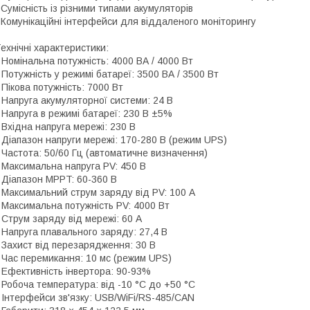
 Сумісність із різними типами акумуляторів
 Комунікаційні інтерфейси для віддаленого моніторингу
ехнічні характеристики:
 Номінальна потужність: 4000 ВА / 4000 Вт
 Потужність у режимі батареї: 3500 ВА / 3500 Вт
 Пікова потужність: 7000 Вт
 Напруга акумуляторної системи: 24 В
 Напруга в режимі батареї: 230 В ±5%
 Вхідна напруга мережі: 230 В
 Діапазон напруги мережі: 170-280 В (режим UPS)
 Частота: 50/60 Гц (автоматичне визначення)
 Максимальна напруга PV: 450 В
 Діапазон MPPT: 60-360 В
 Максимальний струм заряду від PV: 100 А
 Максимальна потужність PV: 4000 Вт
 Струм заряду від мережі: 60 А
 Напруга плавального заряду: 27,4 В
 Захист від перезарядження: 30 В
 Час перемикання: 10 мс (режим UPS)
 Ефективність інвертора: 90-93%
 Робоча температура: від -10 °C до +50 °C
 Інтерфейси зв'язку: USB/WiFi/RS-485/CAN