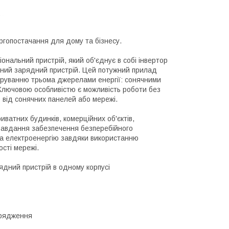
опостачання для дому та бізнесу.
альний пристрій, який об'єднує в собі інвертор
ьний зарядний пристрій. Цей потужний прилад
руванню трьома джерелами енергії: сонячними
Ключовою особливістю є можливість роботи без
 від сонячних панелей або мережі.
ватних будинків, комерційних об'єктів,
завдання забезпечення безперебійного
на електроенергію завдяки використанню
ості мережі.
ядний пристрій в одному корпусі
зрядження