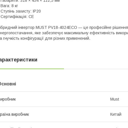
 Габарити: 318 × 454 × 122,5 мм
 Вага: 8 кг
 Ступінь захисту: IP20
 Сертифікація: CE
ібридний інвертор MUST PV18-4024ECO — це професійне рішення 
нергопостачання, яке забезпечує максимальну ефективність викори
а гнучкість конфігурації для різних применений.
арактеристики
Основні
иробник
Must
раїна виробник
Китай