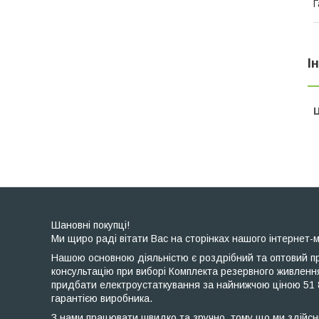
Г
І
Ц
Шановні покупці!
Ми щиро раді вітати Вас на сторінках нашого інтернет-м
Нашою основною діяльністю є роздрібний та оптовий пр
консультацію при виборі Комплекта резервного живленн
придбати електроустаткування за найнижчою ціною 51 86
гарантією виробника.
З нами працювати швидко та зручно, тому що ми здійсн