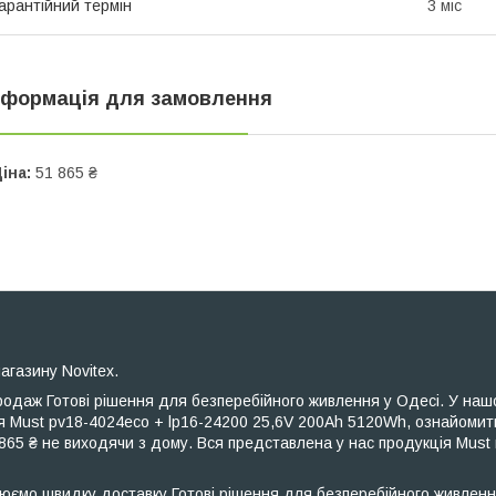
арантійний термін
3 міс
нформація для замовлення
іна:
51 865 ₴
агазину Novitex.
одаж Готові рішення для безперебійного живлення у Одесі. У наш
я Must pv18-4024eco + lp16-24200 25,6V 200Ah 5120Wh, ознайомит
5 ₴ не виходячи з дому. Вся представлена ​​у нас продукція Must
юємо швидку доставку Готові рішення для безперебійного живлення