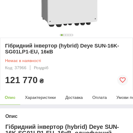
Гібридний інвертор (hybrid) Deye SUN-16K-
SG01LP1-EU, 16кВ
Немає в наявності
Код: 37966
Роздріб
121 770
₴
Опис
Характеристики
Доставка
Оплата
Умови п
Опис
Гібридний інвертор (hybrid) Deye SUN-
16K-SG01LP1-EU, 16кВ, однофазний,