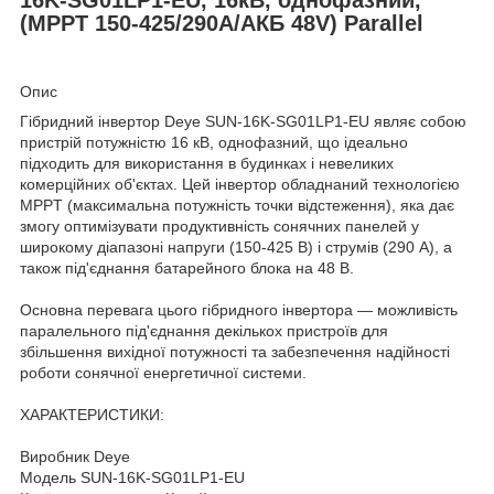
(MPPT 150-425/290A/АКБ 48V) Parallel
Опис
Гібридний інвертор Deye SUN-16K-SG01LP1-EU являє собою
пристрій потужністю 16 кВ, однофазний, що ідеально
підходить для використання в будинках і невеликих
комерційних об'єктах. Цей інвертор обладнаний технологією
MPPT (максимальна потужність точки відстеження), яка дає
змогу оптимізувати продуктивність сонячних панелей у
широкому діапазоні напруги (150-425 В) і струмів (290 A), а
також під'єднання батарейного блока на 48 В.
Основна перевага цього гібридного інвертора — можливість
паралельного під'єднання декількох пристроїв для
збільшення вихідної потужності та забезпечення надійності
роботи сонячної енергетичної системи.
ХАРАКТЕРИСТИКИ:
Виробник Deye
Модель SUN-16K-SG01LP1-EU