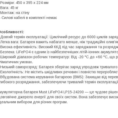
 Розміри: 450 x 395 x 224 мм
 Вага: 45 кг
 Монтаж: на стіну
- Силові кабелі в комплекті немає
Особливості:
 Довгий термін експлуатації: Циклічний ресурс до 6000 циклів за
 Легка вага: Батарея важить набагато менше, ніж традиційні олив'я
 Висока ефективність: Високий ККД під час заряджання та розряд
 Безпека: LiFePO4 є одним із найбезпечніших літій-іонних акумулят
 Широкий діапазон робочих температур: Від -20 °C до +60 °C, що р
ліматичних умовах.
 Низький саморозряд: Батарея зберігає заряд упродовж тривалого ч
 Екологічність: Не містить шкідливих речовин і повністю переробляє
 Вбудована система керування батареєю (BMS): Захищає від перев
либокого розряджання, забезпечуючи тривалий термін експлуатації
кумуляторна батарея Must LiFePO4 LP15-24200 — це чудове рішенн
овговічне джерело енергії для своїх систем. Вона забезпечує високу
деальним вибором для різних програм.