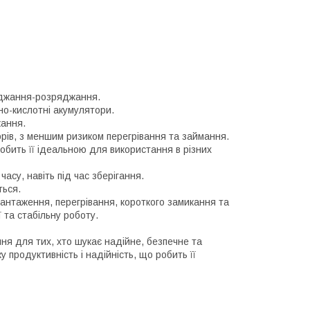
ряджання-розряджання.
но-кислотні акумулятори.
жання.
орів, з меншим ризиком перегрівання та займання.
обить її ідеальною для використання в різних
асу, навіть під час зберігання.
ться.
антаження, перегрівання, короткого замикання та
 та стабільну роботу.
я для тих, хто шукає надійне, безпечне та
 продуктивність і надійність, що робить її