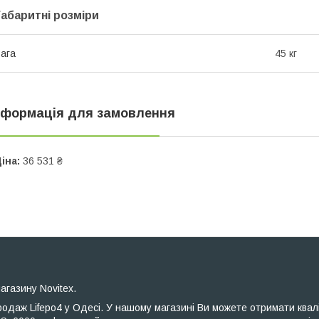
Габаритні розміри
ага
45 кг
нформація для замовлення
іна:
36 531 ₴
агазину Novitex.
одаж Lifepo4 у Одесі. У нашому магазині Ви можете отримати квал