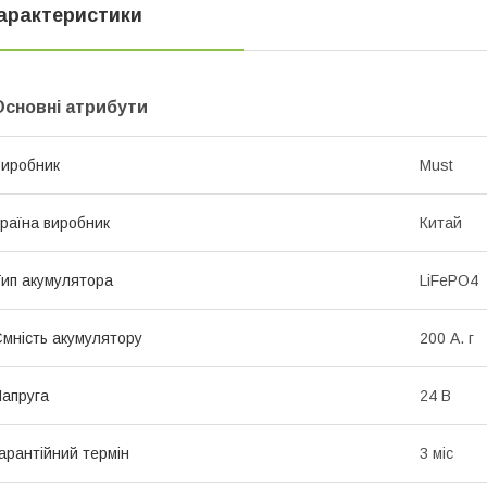
арактеристики
Основні атрибути
иробник
Must
раїна виробник
Китай
ип акумулятора
LiFePO4
мність акумулятору
200 А. г
апруга
24 В
арантійний термін
3 міс