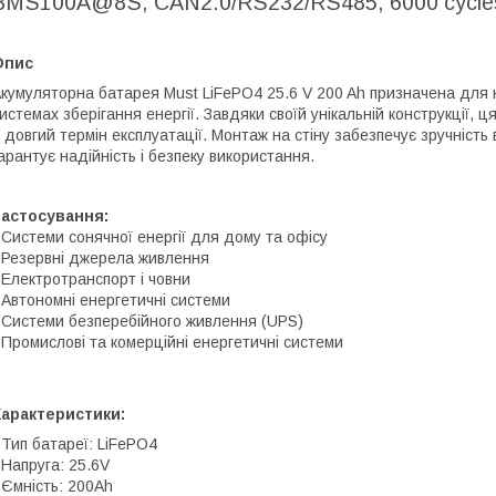
BMS100A@8S, CAN2.0/RS232/RS485, 6000 cycles
Опис
кумуляторна батарея Must LiFePO4 25.6 V 200 Ah призначена для 
истемах зберігання енергії. Завдяки своїй унікальній конструкції,
 довгий термін експлуатації. Монтаж на стіну забезпечує зручність 
арантує надійність і безпеку використання.
Застосування:
 Системи сонячної енергії для дому та офісу
 Резервні джерела живлення
 Електротранспорт і човни
 Автономні енергетичні системи
 Системи безперебійного живлення (UPS)
 Промислові та комерційні енергетичні системи
Характеристики:
 Тип батареї: LiFePO4
 Напруга: 25.6V
 Ємність: 200Ah