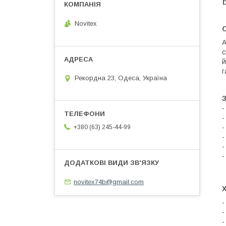
Novitex
А
с
й
г
Рекордна 23, Одеса, Україна
-
-
-
+380 (63) 245-44-99
-
-
-
novitex74b@gmail.com
-
-
-