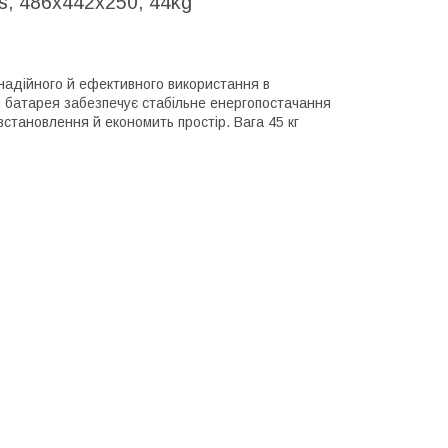
, 486x442x250, 44kg
надійного й ефективного використання в
 ця батарея забезпечує стабільне енергопостачання
встановлення й економить простір. Вага 45 кг