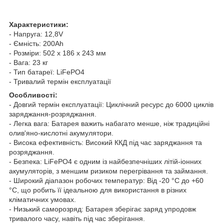
Характеристики:
- Напруга: 12,8V
- Ємність: 200Ah
- Розміри: 502 x 186 x 243 мм
- Вага: 23 кг
- Тип батареї: LiFePO4
- Тривалий термін експлуатації
Особливості:
- Довгий термін експлуатації: Циклічний ресурс до 6000 циклів
заряджання-розряджання.
- Легка вага: Батарея важить набагато менше, ніж традиційні
олив'яно-кислотні акумулятори.
- Висока ефективність: Високий ККД під час заряджання та
розряджання.
- Безпека: LiFePO4 є одним із найбезпечніших літій-іонних
акумуляторів, з меншим ризиком перегрівання та займання.
- Широкий діапазон робочих температур: Від -20 °C до +60
°C, що робить її ідеальною для використання в різних
кліматичних умовах.
- Низький саморозряд: Батарея зберігає заряд упродовж
тривалого часу, навіть під час зберігання.