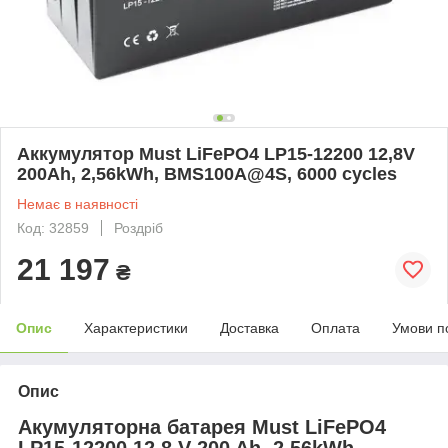
Аккумулятор Must LiFePO4 LP15-12200 12,8V
200Ah, 2,56kWh, BMS100A@4S, 6000 cycles
Немає в наявності
Код: 32859
Роздріб
21 197
₴
Опис
Характеристики
Доставка
Оплата
Умови п
Опис
Акумуляторна батарея Must LiFePO4
LP15-12200 12,8 V 200 Ah, 2,56kWh,