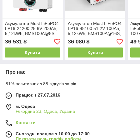
Акумулятор Must LiFePO4
Акумулятор Must LiFePO4
Акку
LP16-24200 25.6V 200Ah,
LP16-48100 51.2V 100Ah,
LiFe
5,12kWh, BMS100A@8S,
5,12kWh, BMS100A@16S,
100 
6000 cycles
6000 cycles
100
36 531
36 080
49 
₴
₴
Купити
Купити
Про нас
81% позитивних з 88 відгуків за рік
Працює з 27.07.2016
м. Одеса
Рекордна 23, Одеса, Україна
Контакти
Сьогодні працює з 10:00 до 17:00
Показати весь графік роботи