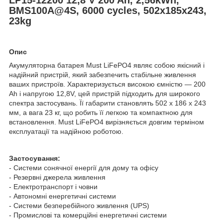
BMS100A@4S, 6000 cycles, 502x185x243,
23kg
Опис
Акумуляторна батарея Must LiFePO4 являє собою якісний і
надійний пристрій, який забезпечить стабільне живлення
ваших пристроїв. Характеризується високою ємністю — 200
Ah і напругою 12,8V, цей пристрій підходить для широкого
спектра застосувань. Її габарити становлять 502 x 186 x 243
мм, а вага 23 кг, що робить її легкою та компактною для
встановлення. Must LiFePO4 вирізняється довгим терміном
експлуатації та надійною роботою.
Застосування:
- Системи сонячної енергії для дому та офісу
- Резервні джерела живлення
- Електротранспорт і човни
- Автономні енергетичні системи
- Системи безперебійного живлення (UPS)
- Промислові та комерційні енергетичні системи