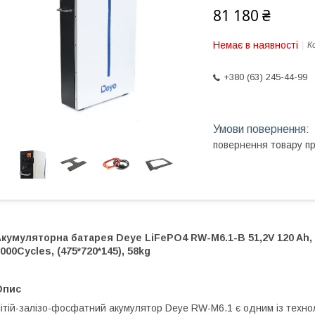
81 180 ₴
Немає в наявності
К
+380 (63) 245-44-99
повернення товару п
кумуляторна батарея Deye LiFePO4 RW-M6.1-B 51,2V 120 Ah, 
000Cycles, (475*720*145), 58kg
Опис
ітій-залізо-фосфатний акумулятор Deye RW-M6.1 є одним із технол