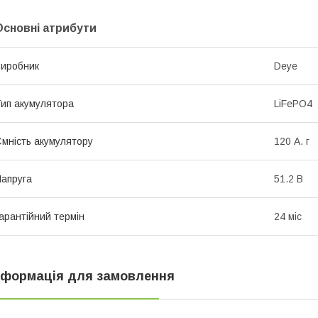
Основні атрибути
иробник
Deye
ип акумулятора
LiFePO4
мність акумулятору
120 А. г
апруга
51.2 В
арантійний термін
24 міс
нформація для замовлення