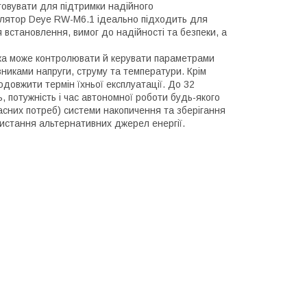
стовувати для підтримки надійного
улятор Deye RW-M6.1 ідеально підходить для
 встановлення, вимог до надійності та безпеки, а
ка може контролювати й керувати параметрами
зниками напруги, струму та температури. Крім
довжити термін їхньої експлуатації. До 32
, потужність і час автономної роботи будь-якого
асних потреб) системи накопичення та зберігання
ристання альтернативних джерел енергії.