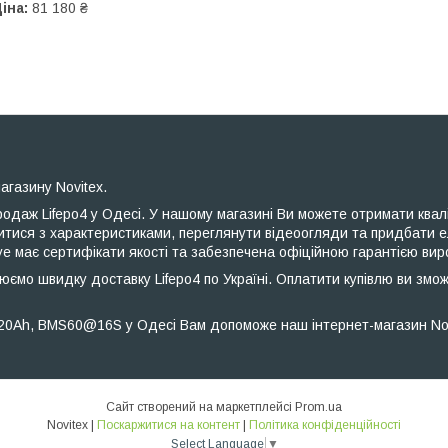
іна:
81 180 ₴
агазину Novitex.
одаж Lifepo4 у Одесі. У нашому магазині Ви можете отримати квал
ися з характеристиками, переглянути відеоогляди та придбати е
eye має сертифікати якості та забезпечена офіційною гарантією вир
юємо швидку доставку Lifepo4 по Україні. Оплатити купівлю ви змо
20Ah, BMS60@16S у Одесі Вам допоможе наш інтернет-магазин Nov
Сайт створений на маркетплейсі
Prom.ua
Novitex |
Поскаржитися на контент
|
Політика конфіденційності
Select Language
▼