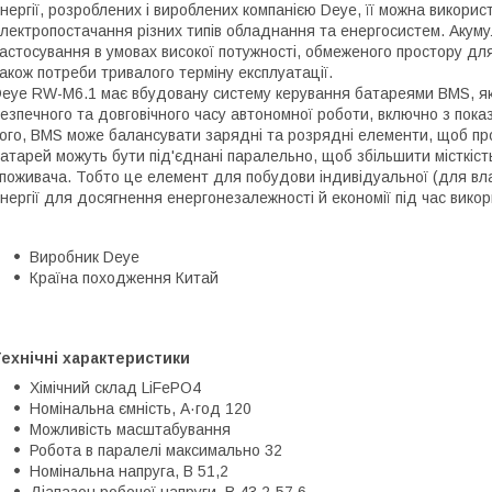
нергії, розроблених і вироблених компанією Deye, її можна викори
лектропостачання різних типів обладнання та енергосистем. Акум
астосування в умовах високої потужності, обмеженого простору для
акож потреби тривалого терміну експлуатації.
eye RW-M6.1 має вбудовану систему керування батареями BMS, я
езпечного та довговічного часу автономної роботи, включно з пока
ого, BMS може балансувати зарядні та розрядні елементи, щоб про
атарей можуть бути під'єднані паралельно, щоб збільшити місткість
поживача. Тобто це елемент для побудови індивідуальної (для вл
нергії для досягнення енергонезалежності й економії під час вико
Виробник Deye
Країна походження Китай
ехнічні характеристики
Хімічний склад LiFePO4
Номінальна ємність, А·год 120
Можливість масштабування
Робота в паралелі максимально 32
Номінальна напруга, В 51,2