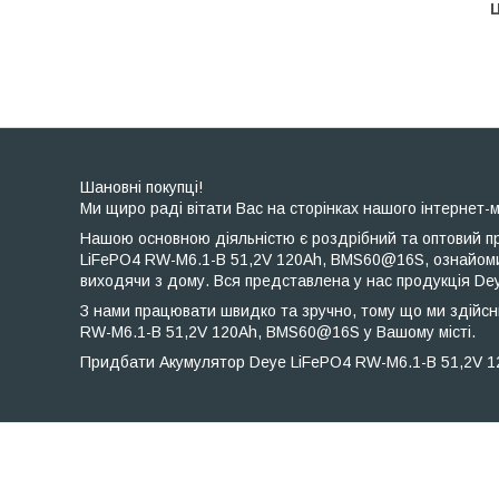
Ц
Шановні покупці!
Ми щиро раді вітати Вас на сторінках нашого інтернет-м
Нашою основною діяльністю є роздрібний та оптовий пр
LiFePO4 RW-M6.1-B 51,2V 120Ah, BMS60@16S, ознайомит
виходячи з дому. Вся представлена ​​у нас продукція D
З нами працювати швидко та зручно, тому що ми здійсн
RW-M6.1-B 51,2V 120Ah, BMS60@16S у Вашому місті.
Придбати Акумулятор Deye LiFePO4 RW-M6.1-B 51,2V 1