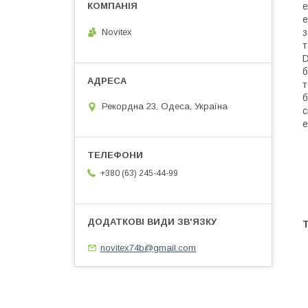
е
е
Novitex
з
т
D
б
т
б
Рекордна 23, Одеса, Україна
с
е
+380 (63) 245-44-99
Т
novitex74b@gmail.com