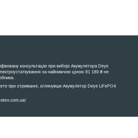
іфіковану консультацію при виборі Акумулятора Deye
лектроустаткування за найнижчою ціною 81 180 ₴ не
обника.
жете при отриманні, оглянувши Акумулятор Deye LiFePO4
itex.com.ua!