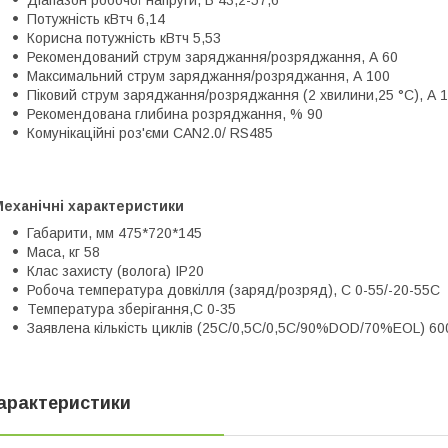
Діапазон робочої напруги, В 43,2-57,6
Потужність кВтч 6,14
Корисна потужність кВтч 5,53
Рекомендований струм заряджання/розряджання, А 60
Максимальний струм заряджання/розряджання, А 100
Піковий струм заряджання/розряджання (2 хвилини,25 °C), А 
Рекомендована глибина розряджання, % 90
Комунікаційні роз'єми CAN2.0/ RS485
еханічні характеристики
Габарити, мм 475*720*145
Маса, кг 58
Клас захисту (волога) IP20
Робоча температура довкілля (заряд/розряд), С 0-55/-20-55С
Температура зберігання,С 0-35
Заявлена кількість циклів (25С/0,5С/0,5С/90%DOD/70%EOL) 60
арактеристики