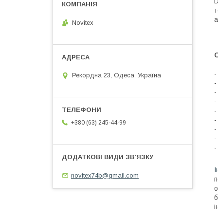
D
т
а
Novitex
О
Рекордна 23, Одеса, Україна
-
-
-
-
-
+380 (63) 245-44-99
-
-
-
І
novitex74b@gmail.com
п
о
б
і