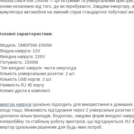
emuda DMDPSW-1500W — це потужний та універсальний пристрій, 
ехніки незалежно від того, де ви перебуваєте. Завдяки інвертору,
кумулятора автомобіля на змінний струм стандартної побутової ме
сновні характеристики:
- Модель: DMDPSW-1500W
 Вхідна напруга: 12V
 Вихідна напруга: 220V
 Потужність: 1500W
 Тип вихідної напруги: чиста синусоїда
 Кількість універсальних розеток: 2 шт.
 Кількість USB-портів: 2 шт.
 Наявність RJ 45 порту
 Клемні дроти в комплекті
нвертор напруги
ідеально підходить для використання в домашніх ум
оході тощо. Можливість під'єднання через 2 універсальні розетки 
дночасно кілька приладів. Водночас, завдяки формі вихідної напру
езперебійну та стабільну роботу пристроїв, що під'єднуються. RJ 
нвертор ідеальним рішенням для будь-яких потреб.