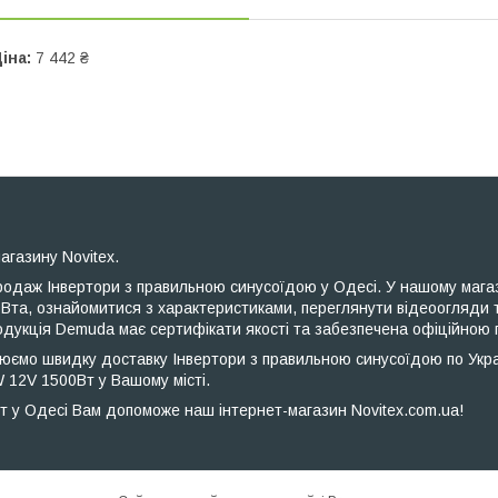
іна:
7 442 ₴
агазину Novitex.
одаж Інвертори з правильною синусоїдою у Одесі. У нашому магаз
та, ознайомитися з характеристиками, переглянути відеоогляди 
продукція Demuda має сертифікати якості та забезпечена офіційною 
юємо швидку доставку Інвертори з правильною синусоїдою по Украї
12V 1500Вт у Вашому місті.
 Одесі Вам допоможе наш інтернет-магазин Novitex.com.ua!