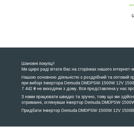
Ц
Шановні покупці!
Ми щиро раді вітати Вас на сторінках нашого інтернет-м
Нашою основною діяльністю є роздрібний та оптовий пр
при виборі Інвертора Demuda DMDPSW-1500W 12V 1500В
7 442 ₴ не виходячи з дому. Вся представлена ​​у нас 
З нами працювати швидко та зручно, тому що ми здійсн
отриманні, оглянувши Інвертор Demuda DMDPSW-1500W 
Придбати Інвертор Demuda DMDPSW-1500W 12V 1500Вт у