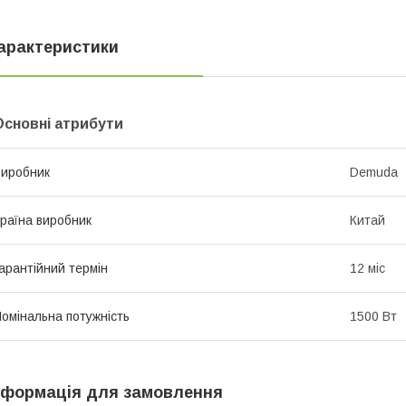
арактеристики
Основні атрибути
иробник
Demuda
раїна виробник
Китай
арантійний термін
12 міс
омінальна потужність
1500 Вт
нформація для замовлення