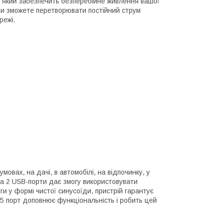
який забезпечить безперебійне живлення вашої
 ви зможете перетворювати постійний струм
режі.
овах, на дачі, в автомобілі, на відпочинку, у
та 2 USB-порти дає змогу використовувати
ги у формі чистої синусоїди, пристрій гарантує
45 порт доповнює функціональність і робить цей