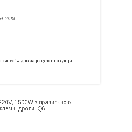
од:
29158
ротягом 14 днів
за рахунок покупця
20V, 1500W з правильною
 клемні дроти, Q6