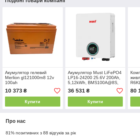
Подібні товари компанії
Акумулятор гелевий
Акумулятор Must LiFePO4
Комп
Merlion gl121000m8 12v
LP16-24200 25.6V 200Ah,
живл
100ah
5,12kWh, BMS100A@8S,
R6K
6000 cycles
48v 
10 373
36 531
80 
₴
₴
Купити
Купити
Про нас
81% позитивних з 88 відгуків за рік