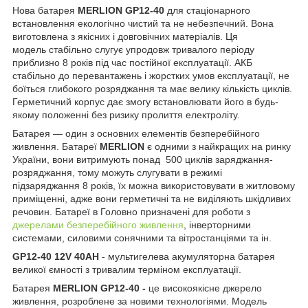
Нова батарея
MERLION GP12-40
для стаціонарного
встановлення екологічно чистий та не небезпечний. Вона
виготовлена з якісних і довговічних матеріалів. Ця
модель стабільно слугує упродовж тривалого періоду
приблизно 8 років під час постійної експлуатації. АКБ
стабільно до перевантажень і жорстких умов експлуатації, не
боїться глибокого розряджання та має велику кількість циклів.
Герметичний корпус дає змогу встановлювати його в будь-
якому положенні без ризику пролиття електроліту.
Батарея — один з основних елементів безперебійного
живлення. Батареї
MERLION
є одними з найкращих на ринку
України, вони витримують понад 500 циклів заряджання-
розряджання, тому можуть слугувати в режимі
підзаряджання 8 років, їх можна використовувати в житловому
приміщенні, адже вони герметичні та не виділяють шкідливих
речовин. Батареї в Головно призначені для роботи з
джерелами безперебійного живлення
, інверторними
системами, силовими сонячними та вітростанціями та ін.
GP12-40 12V 40AH
- мультигелева акумуляторна батарея
великої ємності з тривалим терміном експлуатації.
Батарея
MERLION GP12-40 -
це високоякісне джерело
живлення, розроблене за новими технологіями. Модель