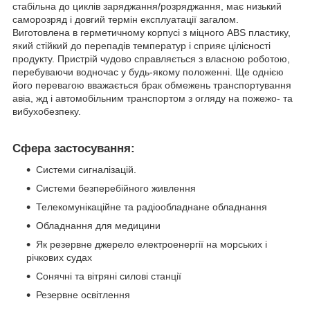
стабільна до циклів заряджання/розряджання, має низький
саморозряд і довгий термін експлуатації загалом.
Виготовлена в герметичному корпусі з міцного ABS пластику,
який стійкий до перепадів температур і сприяє цілісності
продукту. Пристрій чудово справляється з власною роботою,
перебуваючи водночас у будь-якому положенні. Ще однією
його перевагою вважається брак обмежень транспортування
авіа, жд і автомобільним транспортом з огляду на пожежо- та
вибухобезпеку.
Сфера застосування:
Системи сигналізацій.
Системи безперебійного живлення
Телекомунікаційне та радіообладнане обладнання
Обладнання для медицини
Як резервне джерело електроенергії на морських і
річкових судах
Сонячні та вітряні силові станції
Резервне освітлення