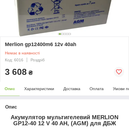
Merlion gp12400m6 12v 40ah
Немає в наявності
Код: 6016
Роздріб
3 608
₴
Опис
Характеристики
Доставка
Оплата
Умови п
Опис
Акумулятор мультигелевий MERLION
GP12-40 12 V 40 AH, (AGM) для ДБЖ