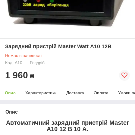
Зарядний пристрій Master Watt А10 12В
Немає в наявності
Код: А10
Роздріб
1 960
₴
Опис
Характеристики
Доставка
Оплата
Умови п
Опис
Автоматичний зарядний пристрій Master
А10 12 В 10 А.