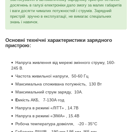
досягнень в галузі електроніки дало змогу за малих габаритів
і ваги досягти чималих потужностей і струмів. Зарядний
пристрій зручно в експлуатації, не вимагає спеціальних
знань і навичок.
Основні технічні характеристики зарядного
пристрою:
Напруга живлення від мережі змінного струму, 160-
245 В.
Частота живильної напруги, 50-60 Гц
Максимальна споживана потужність, 130 Вт
Максимальний струм заряду, 10А.
Е
мкість АКБ, 7-130А·год
Напруга в режимі «ЛІТТ» , 14.7В
Напруга в режимі «ЗІМА» , 15.4В
Робоча температура довкілля, -20 - 35°С
Габарити Д*Ш*В, 190 мм * 95 мм *65 мм