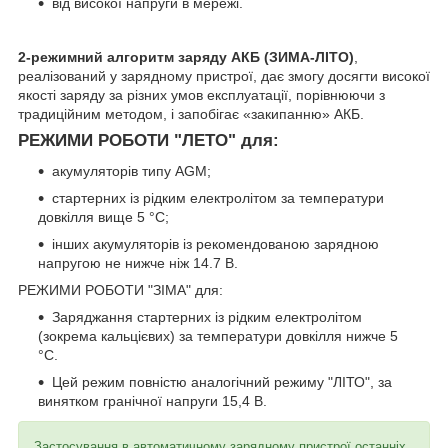
від високої напруги в мережі.
2-режимний алгоритм заряду АКБ (ЗИМА-ЛІТО)
,
реалізований у зарядному пристрої, дає змогу досягти високої
якості заряду за різних умов експлуатації, порівнюючи з
традиційним методом, і запобігає «закипанню» АКБ.
РЕЖИМИ РОБОТИ "ЛЕТО" для:
акумуляторів типу AGM;
стартерних із рідким електролітом за температури
довкілля вище 5 °C;
інших акумуляторів із рекомендованою зарядною
напругою не нижче ніж 14.7 В.
РЕЖИМИ РОБОТИ "ЗІМА" для:
Заряджання стартерних із рідким електролітом
(зокрема кальцієвих) за температури довкілля нижче 5
°C.
Цей режим повністю аналогічний режиму "ЛІТО", за
винятком гранічної напруги 15,4 В.
Застосування в автоматичному зарядному пристрої останніх