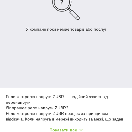
У компанії поки немає товарів або послуг
Реле контролю напруги ZUBR — надійний захист від
перенапруги
Як працює реле напруги ZUBR?
Реле контролю напруги ZUBR працює за принципом
відсікача. Коли напруга в мережі виходить за межі, що задав
користувач, реле напруги ZUBR відключає напругу. Коли ж
Показати все
напруга відновлюється — ZUBR відновлює харчування