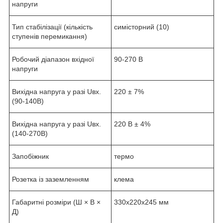
напруги
Тип стабілізації (кількість
симісторний (10)
ступенів перемикання)
Робочий діапазон вхідної
90-270 В
напруги
Вихідна напруга у разі Uвх.
220 ± 7%
(90-140В)
Вихідна напруга у разі Uвх.
220 В ± 4%
(140-270В)
Запобіжник
термо
Розетка із заземленням
клема
Габаритні розміри (Ш × В ×
330х220х245 мм
Д)