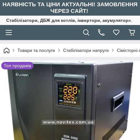
НАЯВНІСТЬ ТА ЦІНИ АКТУАЛЬНІ! ЗАМОВЛЕННЯ
ЧЕРЕЗ САЙТ!
Стабілізатори, ДБЖ для котлів, інвертори, акумулятори, ре
Товари та послуги
Стабілізатори напруги
Сімісторні 
Топ продажів