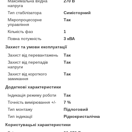
Максимальна вхідна
270 В
напруга
Тип стабілізатора
Симісторний
Мікропроцесорне
Так
управління
Кількість фаз
1
Повна потужність
3 кВА
Захист та умови експлуатації
Захист від перевантажень
Так
Захист від перепадів
Так
напруги
Захист від короткого
Так
замикання
Додаткові характеристики
Індикація режиму роботи
Так
Точність вимірювання +/-
7 %
Тип монтажу
Підлоговий
Тип індикації
Рідкокристалічна
Користувацькі характеристики