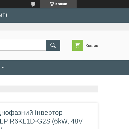
Кошик
ЙТ!
Кошик
днофазний інвертор
 LP R6KL1D-G2S (6kW, 48V,