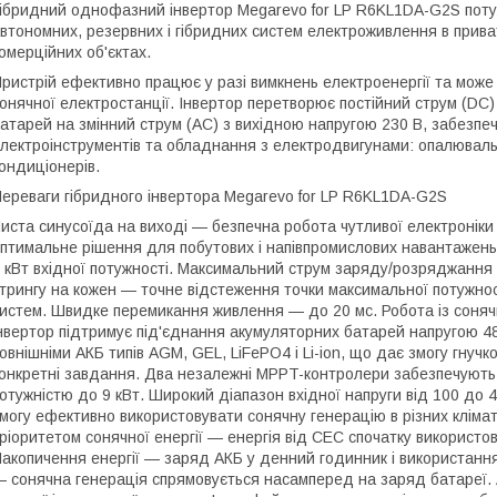
ібридний однофазний інвертор Megarevo for LP R6KL1DA-G2S поту
втономних, резервних і гібридних систем електроживлення в прива
омерційних об'єктах.
ристрій ефективно працює у разі вимкнень електроенергії та мож
онячної електростанції. Інвертор перетворює постійний струм (DC
атарей на змінний струм (AC) з вихідною напругою 230 В, забезпеч
лектроінструментів та обладнання з електродвигунами: опалювальни
ондиціонерів.
ереваги гібридного інвертора Megarevo for LP R6KL1DA-G2S
иста синусоїда на виході — безпечна робота чутливої електроніки 
птимальне рішення для побутових і напівпромислових навантажен
 кВт вхідної потужності. Максимальний струм заряду/розряджанн
трингу на кожен — точне відстеження точки максимальної потужно
истем. Швидке перемикання живлення — до 20 мс. Робота із соня
нвертор підтримує під'єднання акумуляторних батарей напругою 48
овнішніми АКБ типів AGM, GEL, LiFePO4 і Li-ion, що дає змогу гнучко
онкретні завдання. Два незалежні MPPT-контролери забезпечують
отужністю до 9 кВт. Широкий діапазон вхідної напруги від 100 до
могу ефективно використовувати сонячну генерацію в різних кліма
ріоритетом сонячної енергії — енергія від СЕС спочатку використ
акопичення енергії — заряд АКБ у денний годинник і використання
 сонячна генерація спрямовується насамперед на заряд батареї.