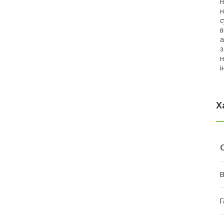
н
н
с
в
а
з
н
і
Х
В
Г