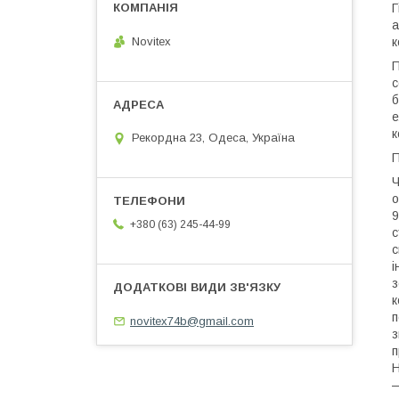
Г
а
к
Novitex
П
с
б
е
к
Рекордна 23, Одеса, Україна
П
Ч
о
9
+380 (63) 245-44-99
с
с
і
з
к
п
novitex74b@gmail.com
з
п
Н
—