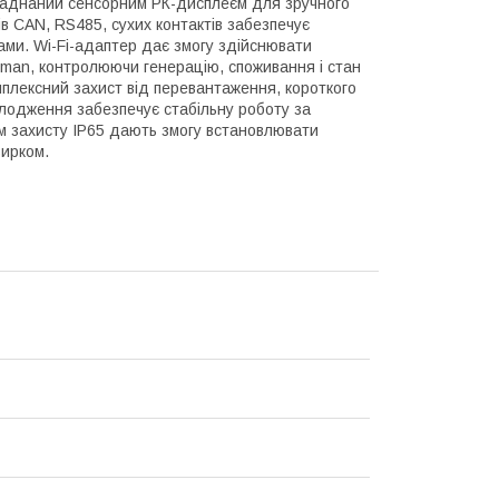
бладнаний сенсорним РК-дисплеєм для зручного
в CAN, RS485, сухих контактів забезпечує
ами. Wi-Fi-адаптер дає змогу здійснювати
rman, контролюючи генерацію, споживання і стан
омплексний захист від перевантаження, короткого
олодження забезпечує стабільну роботу за
ом захисту IP65 дають змогу встановлювати
зирком.