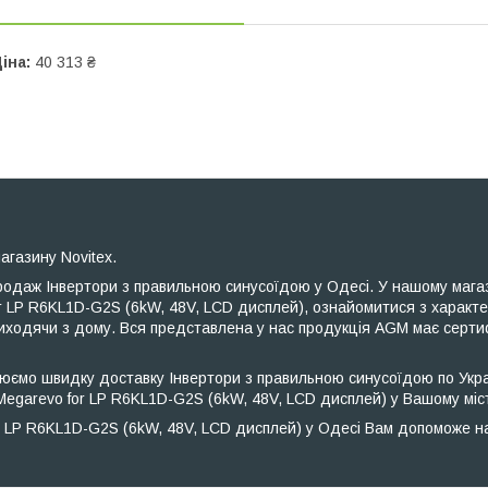
іна:
40 313 ₴
агазину Novitex.
одаж Інвертори з правильною синусоїдою у Одесі. У нашому магаз
r LP R6KL1D-G2S (6kW, 48V, LCD дисплей), ознайомитися з характ
ходячи з дому. Вся представлена ​​у нас продукція AGM має серти
юємо швидку доставку Інвертори з правильною синусоїдою по Украї
egarevo for LP R6KL1D-G2S (6kW, 48V, LCD дисплей) у Вашому міст
 LP R6KL1D-G2S (6kW, 48V, LCD дисплей) у Одесі Вам допоможе на