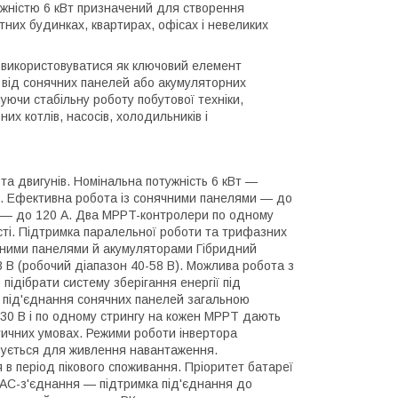
жністю 6 кВт призначений для створення
тних будинках, квартирах, офісах і невеликих
е використовуватися як ключовий елемент
) від сонячних панелей або акумуляторних
уючи стабільну роботу побутової техніки,
х котлів, насосів, холодильників і
та двигунів. Номінальна потужність 6 кВт —
ь. Ефективна робота із сонячними панелями — до
я — до 120 А. Два MPPT-контролери по одному
сті. Підтримка паралельної роботи та трифазних
чними панелями й акумуляторами Гібридний
 В (робочий діапазон 40-58 В). Можлива робота з
 підібрати систему зберігання енергії під
 під'єднання сонячних панелей загальною
 430 В і по одному стрингу на кожен MPPT дають
тичних умовах. Режими роботи інвертора
овується для живлення навантаження.
 в період пікового споживання. Пріоритет батареї
 AC-з'єднання — підтримка під'єднання до