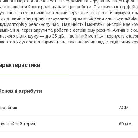
аявної інверторної системи. Інтерфейси та керування інвертор о
астроювання й контролю параметрів роботи. Підтримка інтерфейсі
умісність із сучасними системами керування енергією й акумулятор
іддалений моніторинг і керування через мобільний застосунокSola
кумуляторів у реальному часі. Надійність і монтаж Пристрій має к
амикання, перенапруги та роботи в острівному режимі. Активне ох
изького рівня шуму — до 35 дБ. Настінний монтаж і корпус із клас
нвертор як усередині приміщень, так і на вулиці під спеціальним ко
арактеристики
Основні атрибути
иробник
AGM
арантійний термін
60 міс