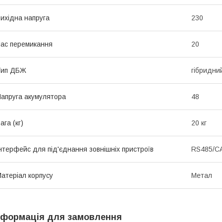
ихідна напруга
230
ас перемикання
20
Тип ДБЖ
гібридни
апруга акумулятора
48
ага (кг)
20 кг
нтерфейс для під'єднання зовнішніх пристроїв
RS485/C
атеріал корпусу
Метал
нформація для замовлення