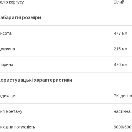
олір корпусу
Білий
Габаритні розміри
исота
477 мм
Довжина
215 мм
Ширина
476 мм
Користувацькі характеристики
ндикація
РК-дисп
ип монтажу
настінна
ихідна потужність
6000/600