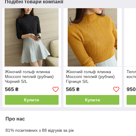
Подібні товари компанії
Жіночий гольф ялинка
Жіночий гольф ялинка
Тепл
Mocconi теплий (рубчик)
Mocconi теплий (рубчик)
кост
Чорний S/L
Гірчиця S/L
565
565
950
₴
₴
Купити
Купити
Про нас
81% позитивних з 88 відгуків за рік