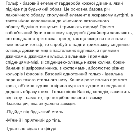
Гольф - базовий елемент гардероба кожної дівчини, який
підійде під будь-який образ. Це основна базова річ
лаконічного образу, сполучний елемент в яскравому аутфіті, а
також ніжне доповнення до жіночного витонченого
образу.Відмінно тягнуться і тримають форму! Просто
зобов'язаний бути в кожному гардеробі.Дизайнери заявляють,
що поєднання трікотажа- тренд, так що якщо ви не знали з
чим носити гольф, то спробуйте надіти трикотажну спідницю-
олівець довжини міді в пастельних відтінках, з прямими
джинсами, джинсами кльош, з вільними і прямими
спідницями-міді, зі спідницею-олівець нижче коліна, брюки
банани зі шкірозамінника, з костюмами, абсолютно різних
кольорів і фасонів. Базовий однотонний гольф - ідеальна
пара до такого стильного низу. Кашемірове пальто прямого
крою, об'ємна куртка, шкіряна куртка з хутром в поєднанні
додасть образу стиль. Гольф зігріє Вас від холодів, захистить
від вітру - саме те, що потрібно восени і взимку.
-Базова річ, яка актуальна завжди.
-Підійде під будь-який стиль.
-М'який і пріятниий до тіла.
-Ідеально сідає по фігурі.