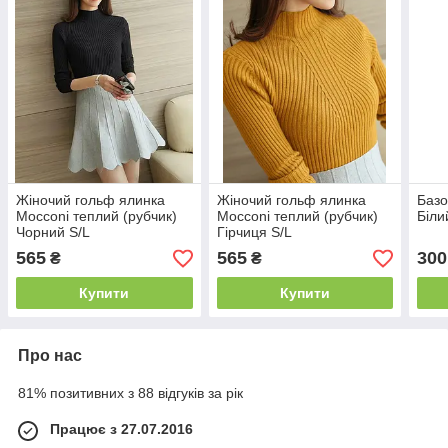
Жіночий гольф ялинка
Жіночий гольф ялинка
Базо
Mocconi теплий (рубчик)
Mocconi теплий (рубчик)
Біли
Чорний S/L
Гірчиця S/L
565
565
300
₴
₴
Купити
Купити
Про нас
81% позитивних з 88 відгуків за рік
Працює з 27.07.2016