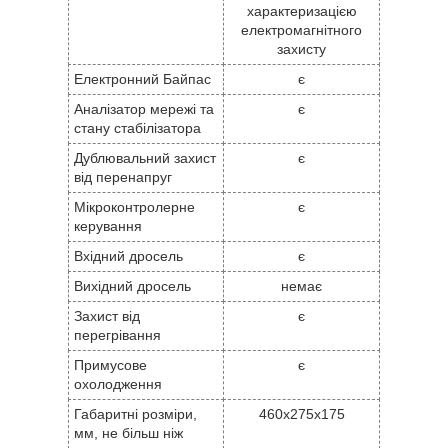
характеризацією
електромагнітного
захисту
Електронний Байпас
є
Аналізатор мережі та
є
стану стабілізатора
Дублювальний захист
є
від перенапруг
Мікроконтролерне
є
керування
Вхідний дросель
є
Вихідний дросель
немає
Захист від
є
перегрівання
Примусове
є
охолодження
Габаритні розміри,
460x275x175
мм, не більш ніж