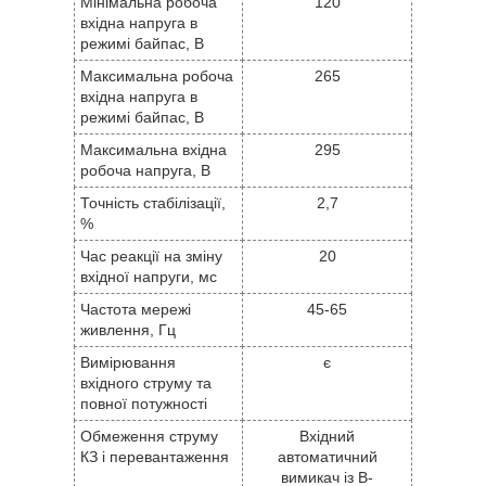
Мінімальна робоча
120
вхідна напруга в
режимі байпас, В
Максимальна робоча
265
вхідна напруга в
режимі байпас, В
Максимальна вхідна
295
робоча напруга, В
Точність стабілізації,
2,7
%
Час реакції на зміну
20
вхідної напруги, мс
Частота мережі
45-65
живлення, Гц
Вимірювання
є
вхідного струму та
повної потужності
Обмеження струму
Вхідний
КЗ і перевантаження
автоматичний
вимикач із B-