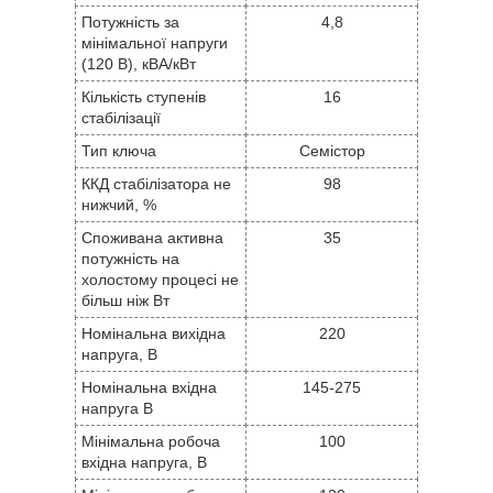
Потужність за
4,8
мінімальної напруги
(120 В), кВА/кВт
Кількість ступенів
16
стабілізації
Тип ключа
Семістор
ККД стабілізатора не
98
нижчий, %
Споживана активна
35
потужність на
холостому процесі не
більш ніж Вт
Номінальна вихідна
220
напруга, В
Номінальна вхідна
145-275
напруга В
Мінімальна робоча
100
вхідна напруга, В