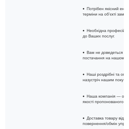
Потрібен якісний енер
терміни на об'єкті замов
Необхідна професійна 
до Ваших послуг.
Вам не доведеться до
постачання на нашому с
Наші роздрібні та опто
назустріч нашим покупц
Наша компанія — офіц
якості пропонованого о
Доставка товару відбу
повернення/обмін упрод