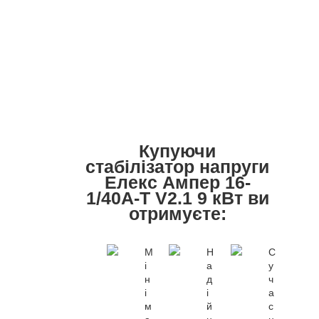
Купуючи
стабілізатор напруги
Елекс Ампер 16-
1/40A-Т V2.1 9 кВт ви
отримуєте:
М
Н
С
і
а
у
н
д
ч
і
і
а
м
й
с