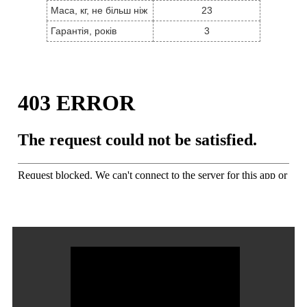
Маса, кг, не більш ніж
23
Гарантія, років
3