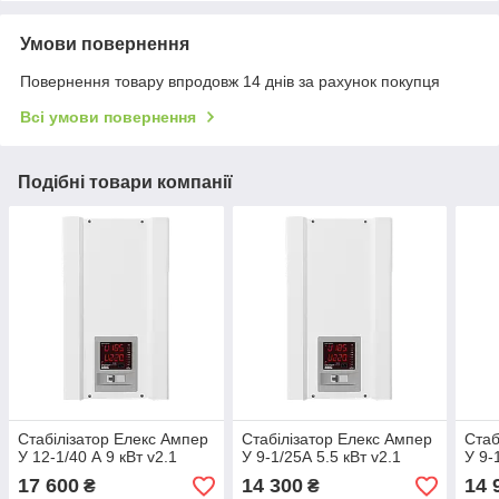
Умови повернення
Повернення товару впродовж 14 днів за рахунок покупця
Всі умови повернення
Подібні товари компанії
Стабілізатор Елекс Ампер
Стабілізатор Елекс Ампер
Стаб
У 12-1/40 А 9 кВт v2.1
У 9-1/25А 5.5 кВт v2.1
У 9-
17 600
14 300
14 
₴
₴