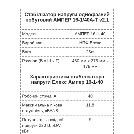
Стабілізатор напруги однофазний
побутовий АМПЕР 16-1/40A-Т v2.1
Модель:
АМПЕР 16-1-40
Виробник:
НПФ Елекс
Вага
23кг
Розміри (В х Ш х Г)
460 мм x 275 мм x
175 мм
Характеристики стабілізатора
напруги Елекс Ампер 16-1-40
Робочий струм, А
40
Максимальна пікова
11,8
потужність, кВА/кВт
Потужність за вхідної
9
напруги 220 В, кВА/
кВт