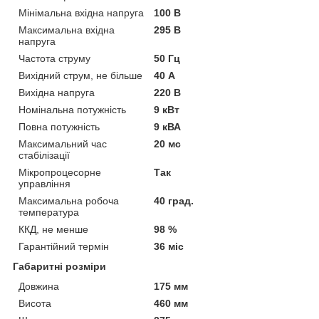
Мінімальна вхідна напруга
100 В
Максимальна вхідна
295 В
напруга
Частота струму
50 Гц
Вихідний струм, не більше
40 А
Вихідна напруга
220 В
Номінальна потужність
9 кВт
Повна потужність
9 кВА
Максимальний час
20 мс
стабілізації
Мікропроцесорне
Так
управління
Максимальна робоча
40 град.
температура
ККД, не менше
98 %
Гарантійний термін
36 міс
Габаритні розміри
Довжина
175 мм
Висота
460 мм