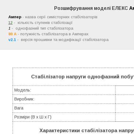
Розшифрування моделі ЕЛЕКС
А
Ампер
- назва серії симісторних стабілізаторів
12
- кількість ступенів стабілізації
1
- однофазний тип стабілізатора
80 А
-
потужність стабілізатора в Амперах
v2.1
- версія прошивки та модифікації стабілізатора
Стабілізатор напруги однофазний побут
Модель:
Виробник:
Вага
Розміри (В х Ш х Г)
Характеристики стабілізатора напру