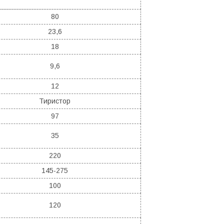
80
23,6
18
9,6
12
Тиристор
97
35
220
145-275
100
120