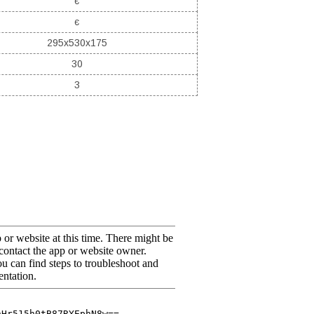
є
є
295x530x175
30
3