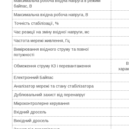
Максимальна робоча вхідна напруга в режимі
байпас, В
Максимальна вхідна робоча напруга, В
Точність стабілізації, %
Час реакції на зміну вхідної напруги, мс
Частота мережі живлення, Гц
Вимірювання вхідного струму та повної
потужності
В
Обмеження струму КЗ і перевантаження
харак
Електронний Байпас
Аналізатор мережі та стану стабілізатора
Дублювальний захист від перенапруг
Мікроконтролерне керування
Вхідний дросель
Вихідний дросель