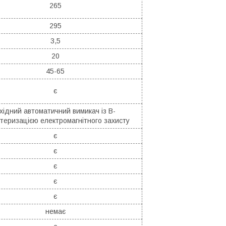
265
295
3,5
20
45-65
є
хідний автоматичний вимикач із B-
теризацією електромагнітного захисту
є
є
є
є
є
немає