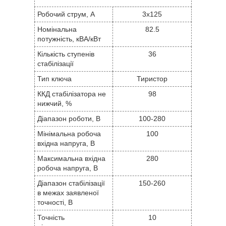
Робочий струм, А
3x125
Номінальна
82.5
потужність, кВА/кВт
Кількість ступенів
36
стабілізації
Тип ключа
Тиристор
ККД стабілізатора не
98
нижчий, %
Діапазон роботи, В
100-280
Мінімальна робоча
100
вхідна напруга, В
Максимальна вхідна
280
робоча напруга, В
Діапазон стабілізації
150-260
в межах заявленої
точності, В
Точність
10