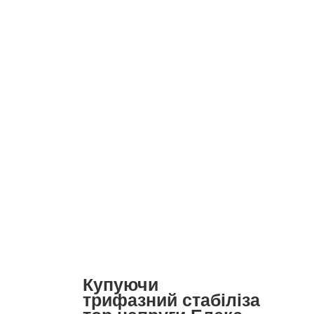
Купуючи
трифазний
стабіліза