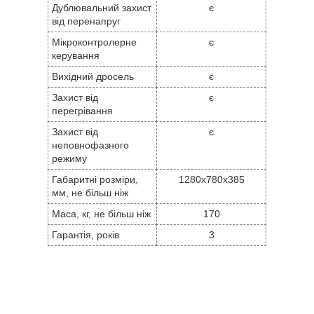
Дублювальний захист
є
від перенапруг
Мікроконтролерне
є
керування
Вихідний дросель
є
Захист від
є
перегрівання
Захист від
є
неповнофазного
режиму
Габаритні розміри,
1280х780х385
мм, не більш ніж
Маса, кг, не більш ніж
170
Гарантія, років
3