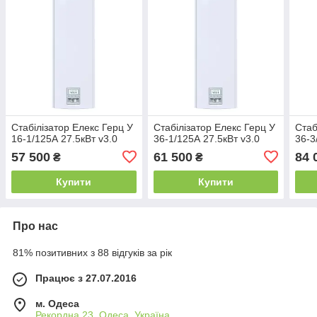
Стабілізатор Елекс Герц У
Стабілізатор Елекс Герц У
Стаб
16-1/125А 27.5кВт v3.0
36-1/125А 27.5кВт v3.0
36-3
57 500
61 500
84 
₴
₴
Купити
Купити
Про нас
81% позитивних з 88 відгуків за рік
Працює з 27.07.2016
м. Одеса
Рекордна 23, Одеса, Україна