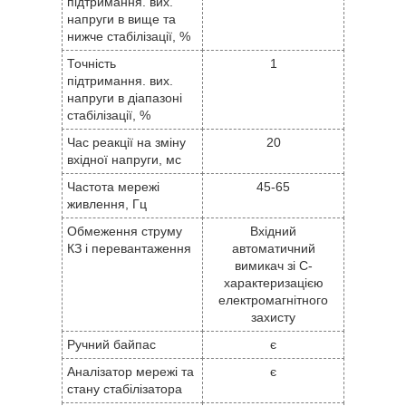
підтримання. вих.
напруги в вище та
нижче стабілізації, %
Точність
1
підтримання. вих.
напруги в діапазоні
стабілізації, %
Час реакції на зміну
20
вхідної напруги, мс
Частота мережі
45-65
живлення, Гц
Обмеження струму
Вхідний
КЗ і перевантаження
автоматичний
вимикач зі С-
характеризацією
електромагнітного
захисту
Ручний байпас
є
Аналізатор мережі та
є
стану стабілізатора